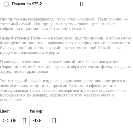
Подели по 975 ₽
Иногда тренды возвращаются, чтобы стать классикой. Подплечники —
тот самый случай. Они придают силуэту четкость, делают образ
собранным и динамичным без лишних усилий.
Наша
Футболка Регби
— с несъемными подплечниками, которые мягко
формируют линию плеча, добавляя фигуре графичности и элегантности.
Рукава длиной до локтя, круглый вырез с эластичной бейкой — все
продумано для вашего комфорта.
И еще одна изюминка — асимметричный низ. За счет аккуратной
сборки по левому боковому шву ткань образует мягкие фалды, создавая
эффект легкой драпировки.
Это тот редкий случай, когда вещь одинаково органично смотрится и с
любимыми джинсами, и со строгими брюками в офисном стиле.
Универсальный крой позволяет экспериментировать с образами — от
повседневных до деловых, сохраняя при этом женственность и
актуальность.
Цвет:
Размер:
COLOR
SIZE