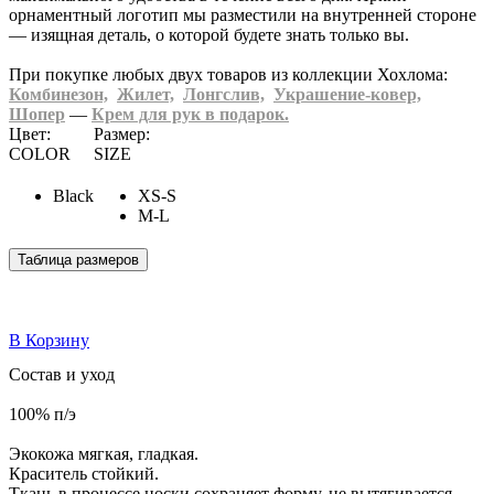
орнаментный логотип мы разместили на внутренней стороне
— изящная деталь, о которой будете знать только вы.
При покупке любых двух товаров из коллекции Хохлома:
Комбинезон,
Жилет,
Лонгслив,
Украшение-ковер,
Шопер
—
Крем для рук в подарок.
Цвет:
Размер:
COLOR
SIZE
Black
XS-S
M-L
Таблица размеров
В Корзину
Состав и уход
100% п/э
Экокожа мягкая, гладкая.
Краситель стойкий.
Ткань в процессе носки сохраняет форму, не вытягивается.