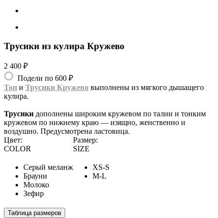
Трусики из кулира Кружево
2 400 ₽
Подели по 600 ₽
Топ
и
Трусики Кружево
выполнены из мягкого дышащего
кулира.
Трусики
дополнены широким кружевом по талии и тонким
кружевом по нижнему краю — изящно, женственно и
воздушно. Предусмотрена ластовица.
Цвет:
Размер:
COLOR
SIZE
Серый меланж
XS-S
Брауни
M-L
Молоко
Зефир
Таблица размеров