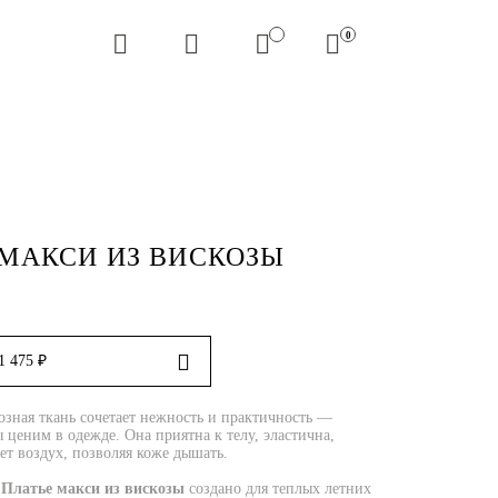
0
 МАКСИ ИЗ ВИСКОЗЫ
1 475 ₽
озная ткань сочетает нежность и практичность —
 ценим в одежде. Она приятна к телу, эластична,
ет воздух, позволяя коже дышать.
е
Платье макси из вискозы
создано для теплых летних