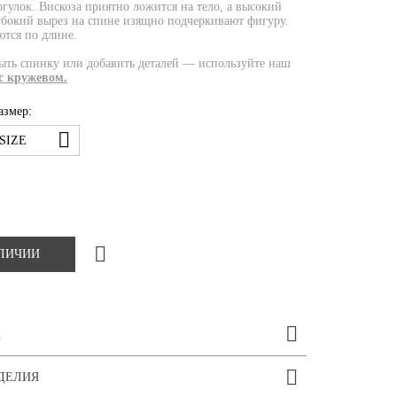
огулок. Вискоза приятно ложится на тело, а высокий
лубокий вырез на спине изящно подчеркивают фигуру.
ются по длине.
рыть спинку или добавить деталей — используйте наш
с кружевом.
азмер:
SIZE
АЛИЧИИ
Д
ДЕЛИЯ