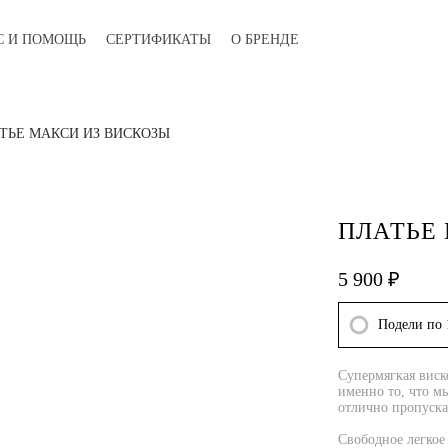
С И ПОМОЩЬ
СЕРТИФИКАТЫ
О БРЕНДЕ
СЕРВИС И
СОЗДАВАЙ СВОЙ
ТЬЕ МАКСИ ИЗ ВИСКОЗЫ
ПОМОЩЬ
СТИЛЬ.
БУДЬ СОБОЙ.
ПЛАТЬЕ
5 900 ₽
Подели по 
Супермягкая виск
именно то, что мы
отлично пропуска
Свободное легко