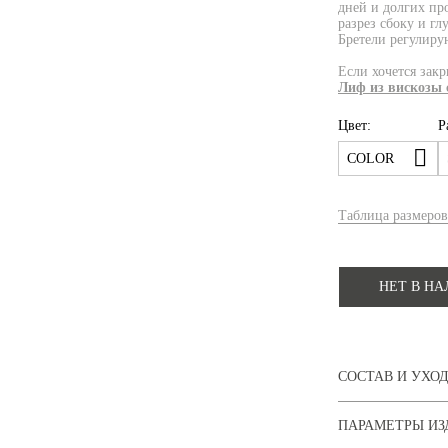
дней и долгих пр
разрез сбоку и г
Бретели регулиру
Если хочется зак
Лиф из вискозы 
Цвет:
Р
COLOR
Таблица размеров
НЕТ В Н
СОСТАВ И УХО
ПАРАМЕТРЫ ИЗ