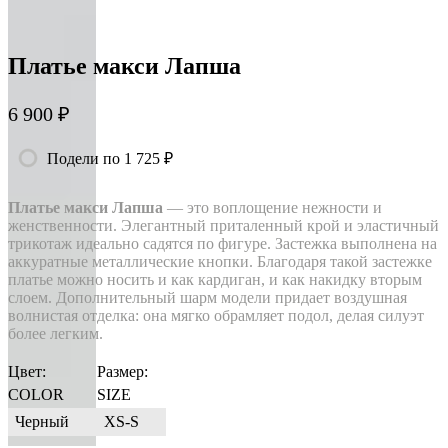
Платье макси Лапша
6 900 ₽
Подели по 1 725 ₽
Платье макси Лапша
— это воплощение нежности и
женственности. Элегантный приталенный крой и эластичный
трикотаж идеально садятся по фигуре. Застежка выполнена на
аккуратные металлические кнопки. Благодаря такой застежке
платье можно носить и как кардиган, и как накидку вторым
слоем. Дополнительный шарм модели придает воздушная
волнистая отделка: она мягко обрамляет подол, делая силуэт
более легким.
Цвет:
Размер:
COLOR
SIZE
Черный
XS-S