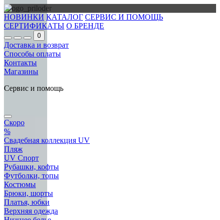
НОВИНКИ
КАТАЛОГ
СЕРВИС И ПОМОЩЬ
СЕРТИФИКАТЫ
О БРЕНДЕ
0
Доставка и возврат
Способы оплаты
Контакты
Магазины
Сервис и помощь
Скоро
%
Свадебная коллекция UV
Пляж
UV Спорт
Рубашки, кофты
Футболки, топы
Костюмы
Брюки, шорты
Платья, юбки
Верхняя одежда
Нижнее белье