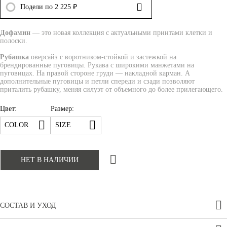
Подели по 2 225 ₽
Дофамин
— это новая коллекция с актуальными принтами клетки и
полоски.
Рубашка
оверсайз с воротником-стойкой и застежкой на
брендированные пуговицы. Рукава с широкими манжетами на
пуговицах. На правой стороне груди — накладной карман. А
дополнительные пуговицы и петли спереди и сзади позволяют
приталить рубашку, меняя силуэт от объемного до более прилегающего.
Цвет:
Размер:
COLOR
SIZE
НЕТ В НАЛИЧИИ
СОСТАВ И УХОД