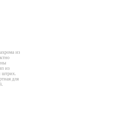
ахрома из
ектно
ены
ип из
й штрих.
ртная для
й.