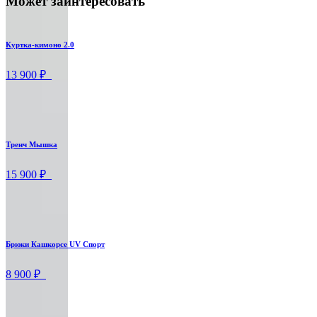
Может заинтересовать
Куртка-кимоно 2.0
13 900 ₽
Тренч Мышка
15 900 ₽
Брюки Кашкорсе UV Спорт
8 900 ₽