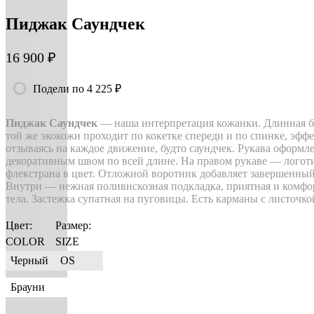
Пиджак Саундчек
16 900 ₽
Подели по 4 225 ₽
Пиджак Саундчек
— наша интерпретация кожанки. Длинная б
той же экокожи проходит по кокетке спереди и по спинке, эфф
отзываясь на каждое движение, будто саундчек. Рукава оформл
декоративным швом по всей длине. На правом рукаве — логот
флекстрана в цвет. Отложной воротник добавляет завершенны
Внутри — нежная поливискозная подкладка, приятная и комфо
тела. Застежка супатная на пуговицы. Есть карманы с листочко
Цвет:
Размер:
COLOR
SIZE
Черный
OS
Брауни