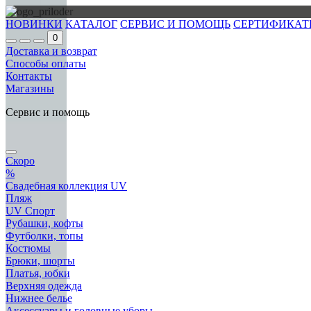
НОВИНКИ
КАТАЛОГ
СЕРВИС И ПОМОЩЬ
СЕРТИФИКАТ
0
Доставка и возврат
Способы оплаты
Контакты
Магазины
Сервис и помощь
Скоро
%
Свадебная коллекция UV
Пляж
UV Спорт
Рубашки, кофты
Футболки, топы
Костюмы
Брюки, шорты
Платья, юбки
Верхняя одежда
Нижнее белье
Аксессуары и головные уборы