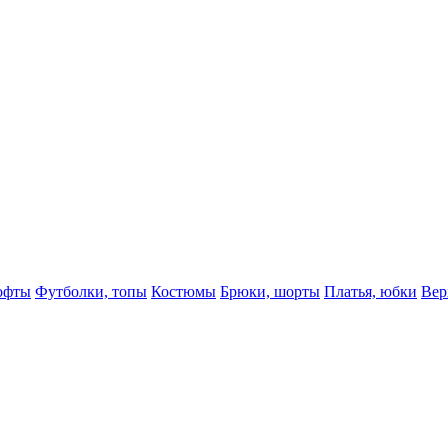
офты
Футболки, топы
Костюмы
Брюки, шорты
Платья, юбки
Вер