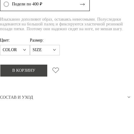
Подели по 400 ₽
Изысканно дополняют образ, оставаясь невесомыми. Полуследики
надеваются на большой палец и фиксируются эластичной резинкой
позади пятки. Поэтому они надежно сидят на ноге, не мешая шагу.
Цвет:
Размер:
COLOR
SIZE
В КОРЗИНУ
СОСТАВ И УХОД