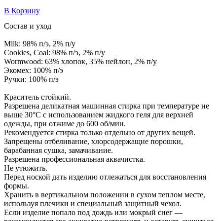
В Корзину
Состав и уход
Milk: 98% п/э, 2% п/у
Cookies, Coal: 98% п/э, 2% п/у
Wormwood: 63% хлопок, 35% нейлон, 2% п/у
Экомех: 100% п/э
Ручки: 100% п/э
Краситель стойкий.
Разрешена деликатная машинная стирка при температуре не
выше 30°С с использованием жидкого геля для верхней
одежды, при отжиме до 600 об/мин.
Рекомендуется стирка только отдельно от других вещей.
Запрещены отбеливание, хлорсодержащие порошки,
барабанная сушка, замачивание.
Разрешена профессиональная аквачистка.
Не утюжить.
Перед ноской дать изделию отлежаться для восстановления
формы.
Хранить в вертикальном положении в сухом теплом месте,
используя плечики и специальный защитный чехол.
Если изделие попало под дождь или мокрый снег —